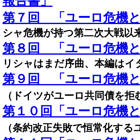
報告書」
第７回 「ユーロ危機
シャ危機が持つ第二次大戦以
第８回 「ユーロ危機
リシャはまだ序曲、本編はイ
第９回 「ユーロ危機
（ドイツがユーロ共同債を拒
第１０回「ユーロ危機
（条約改正失敗で恒常化する