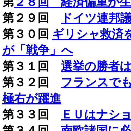
第
２８回 経済偏重が
第２９回
ドイツ連邦
第３０回
ギリシャ救済
が「戦争」へ
第３１回
選挙の勝者
第３２回
フランスで
極右が躍進
第３３回
ＥＵはナシ
第３４回
南欧諸国に