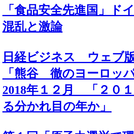
「食品安全先進国」ド
混乱と激論
日経ビジネス ウェブ
「熊谷 徹のヨーロッ
2018年１２月 「２
る分かれ目の年か」