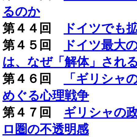
るのか
第４４回
ドイツでも
第４５回
ドイツ最大
は、なぜ「解体」される
第４６回
「ギリシャ
めぐる心理戦争
第４７回
ギリシャの
ロ圏の不透明感