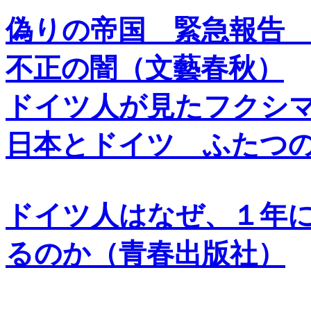
偽りの帝国 緊急報告
不正の闇（文藝春秋）
ドイツ人が見たフクシ
日本とドイツ ふたつ
ドイツ人はなぜ、１年
るのか（青春出版社）