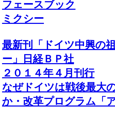
フェースブック
ミクシー
最新刊「ドイツ中興の
ー」日経ＢＰ社
２０１４年４月刊行
なぜドイツは戦後最大
か・改革プログラム「