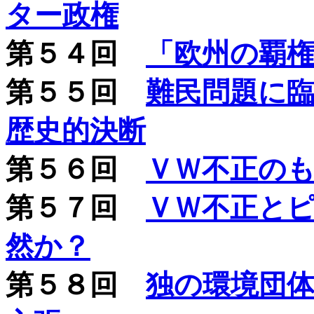
ター政権
第５４回
「欧州の覇
第５５回
難民問題に
歴史的決断
第５６回
ＶＷ不正の
第５７回
ＶＷ不正と
然か？
第５８回
独の環境団