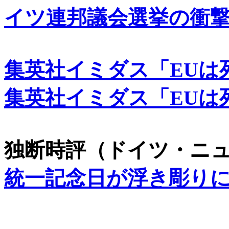
イツ連邦議会選挙の衝
集英社イミダス「EUは
集英社イミダス「EUは
独断時評（ドイツ・ニ
統一記念日が浮き彫り