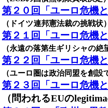
第２０回「ユーロ危機
（ドイツ連邦憲法裁の挑戦状
第２１回「ユーロ危機
（永遠の落第生ギリシャの絶
第２２回「ユーロ危機
（ユーロ圏は政治同盟を創設
第２３回「ユーロ危機
（問われるEUのlegitimac