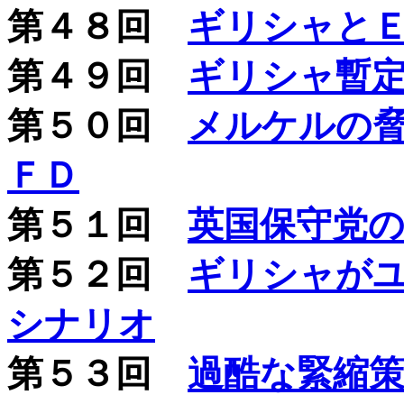
第４８回
ギリシャと
第４９回
ギリシャ暫
第５０回
メルケルの
ＦＤ
第５１回
英国保守党
第５２回
ギリシャが
シナリオ
第５３回
過酷な緊縮