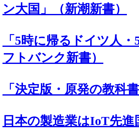
ン大国」（新潮新書）
「5時に帰るドイツ人・
フトバンク新書）
「決定版・原発の教科
日本の製造業はIoT先