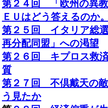
第２４回 「欧州の異
ＥＵはどう答えるのか
第２５回 イタリア総
再分配同盟」への渇望
第２６回 キプロス救
質
第２７回 不倶戴天の
う見たか