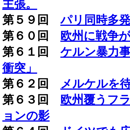
主張。
第５９回
パリ同時多発
第６０回
欧州に戦争
第６１回
ケルン暴力
衝突」
第６２回
メルケルを
第６３回
欧州覆うフ
ョンの影